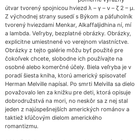
útvar tvorený spojnicou hviezd λ – γ – ν – ζ 2 – μ.
Z východnej strany susedí s Býkom a päťuholník
tvorený hviezdami Menkar, Alkaffaljidhina ní, mí
a lambda. Veľryby, bezplatné obrázky. Obrázky,
explicitne umiestnené vo verejnom vlastníctve.
Obrázky z tejto galérie môžu byť použité pre
čokoľvek chcete, slobodne ich používajte na
osobné alebo komerčné účely. Biela veľryba je v
poradí šiesta kniha, ktorú americký spisovateľ
Herman Melville napísal. Po smrti Melvilla sa dielo
považovalo len za knižku pre deti, ktorá opisuje
dobrodružstvá na mori, no neskôr sa z nej stal
jeden z najúspešnejších amerických románov a
taktiež kľúčovým dielom amerického
romantizmu.