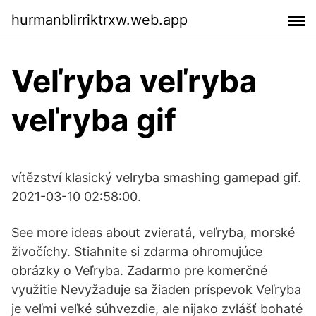
hurmanblirriktrxw.web.app
Veľryba veľryba
veľryba gif
vítězství klasický velryba smashing gamepad gif.
2021-03-10 02:58:00.
See more ideas about zvieratá, veľryba, morské
živočíchy. Stiahnite si zdarma ohromujúce
obrázky o Veľryba. Zadarmo pre komerčné
využitie Nevyžaduje sa žiaden príspevok Veľryba
je veľmi veľké súhvezdie, ale nijako zvlášť bohaté