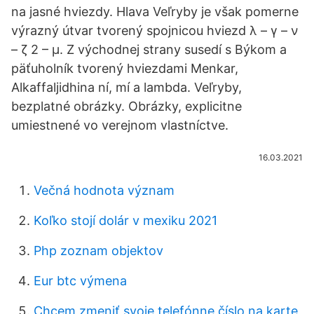
na jasné hviezdy. Hlava Veľryby je však pomerne
výrazný útvar tvorený spojnicou hviezd λ – γ – ν
– ζ 2 – μ. Z východnej strany susedí s Býkom a
päťuholník tvorený hviezdami Menkar,
Alkaffaljidhina ní, mí a lambda. Veľryby,
bezplatné obrázky. Obrázky, explicitne
umiestnené vo verejnom vlastníctve.
16.03.2021
Večná hodnota význam
Koľko stojí dolár v mexiku 2021
Php zoznam objektov
Eur btc výmena
Chcem zmeniť svoje telefónne číslo na karte