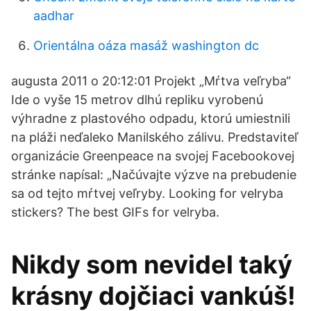
aadhar
Orientálna oáza masáž washington dc
augusta 2011 o 20:12:01 Projekt „Mŕtva veľryba“
Ide o vyše 15 metrov dlhú repliku vyrobenú
výhradne z plastového odpadu, ktorú umiestnili
na pláži neďaleko Manilského zálivu. Predstaviteľ
organizácie Greenpeace na svojej Facebookovej
stránke napísal: „Načúvajte výzve na prebudenie
sa od tejto mŕtvej veľryby. Looking for velryba
stickers? The best GIFs for velryba.
Nikdy som nevidel taký
krásny dojčiaci vankúš!