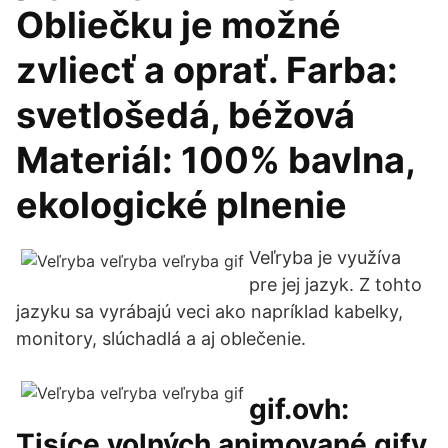
Obliečku je možné
zvliecť a oprať. Farba:
svetlošedá, béžová
Materiál: 100% bavlna,
ekologické plnenie
Veľryba je využíva
pre jej jazyk. Z tohto
jazyku sa vyrábajú veci ako napríklad kabelky,
monitory, slúchadlá a aj oblečenie.
gif.ovh:
Tisíce volných animované gify