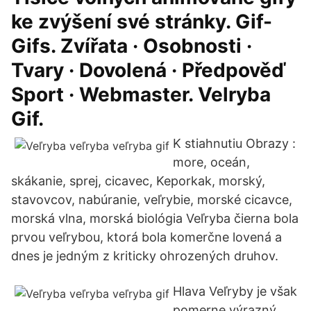
ke zvýšení své stránky. Gif-
Gifs. Zvířata · Osobnosti ·
Tvary · Dovolená · Předpověď
Sport · Webmaster. Velryba
Gif.
K stiahnutiu Obrazy :
more, oceán,
skákanie, sprej, cicavec, Keporkak, morský,
stavovcov, nabúranie, veľrybie, morské cicavce,
morská vlna, morská biológia Veľryba čierna bola
prvou veľrybou, ktorá bola komerčne lovená a
dnes je jedným z kriticky ohrozených druhov.
Hlava Veľryby je však
pomerne výrazný