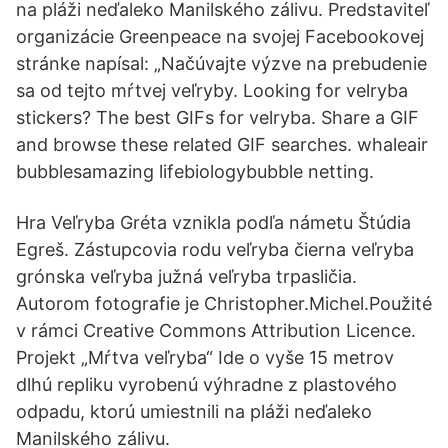
na pláži neďaleko Manilského zálivu. Predstaviteľ
organizácie Greenpeace na svojej Facebookovej
stránke napísal: „Načúvajte výzve na prebudenie
sa od tejto mŕtvej veľryby. Looking for velryba
stickers? The best GIFs for velryba. Share a GIF
and browse these related GIF searches. whaleair
bubblesamazing lifebiologybubble netting.
Hra Veľryba Gréta vznikla podľa námetu Štúdia
Egreš. Zástupcovia rodu veľryba čierna veľryba
grónska veľryba južná veľryba trpasličia.
Autorom fotografie je Christopher.Michel.Použité
v rámci Creative Commons Attribution Licence.
Projekt „Mŕtva veľryba“ Ide o vyše 15 metrov
dlhú repliku vyrobenú výhradne z plastového
odpadu, ktorú umiestnili na pláži neďaleko
Manilského zálivu.