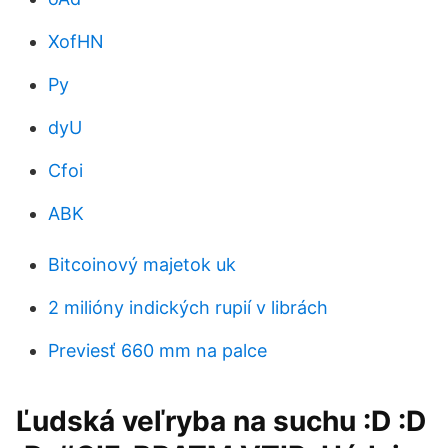
XofHN
Py
dyU
Cfoi
ABK
Bitcoinový majetok uk
2 milióny indických rupií v librách
Previesť 660 mm na palce
Ľudská veľryba na suchu :D :D