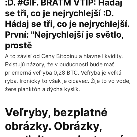
:D. #GIF. BRATM VTIP: Hádaj
se tři, co je nejrychlejší :D.
Hádaj se tři, co je nejrychlejší.
První: "Nejrychlejší je světlo,
prostě
A to závisí od Ceny Bitcoinu a hlavne likvidity.
Existujú názory, že v budúcnosti bude mať
priemerná veľryba 0,28 BTC. Veľryba je veľká
ryba. Ironicky to však je cicavec. Žije to vo vode,
žere planktón a dýcha kyslík.
Veľryby, bezplatné
obrázky. Obrázky,