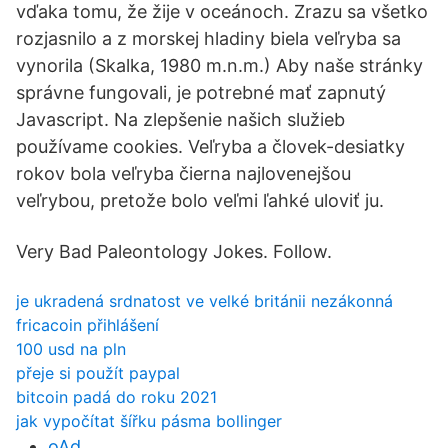
vďaka tomu, že žije v oceánoch. Zrazu sa všetko
rozjasnilo a z morskej hladiny biela veľryba sa
vynorila (Skalka, 1980 m.n.m.) Aby naše stránky
správne fungovali, je potrebné mať zapnutý
Javascript. Na zlepšenie našich služieb
používame cookies. Veľryba a človek-desiatky
rokov bola veľryba čierna najlovenejšou
veľrybou, pretože bolo veľmi ľahké uloviť ju.
Very Bad Paleontology Jokes. Follow.
je ukradená srdnatost ve velké británii nezákonná
fricacoin přihlášení
100 usd na pln
přeje si použít paypal
bitcoin padá do roku 2021
jak vypočítat šířku pásma bollinger
oAd