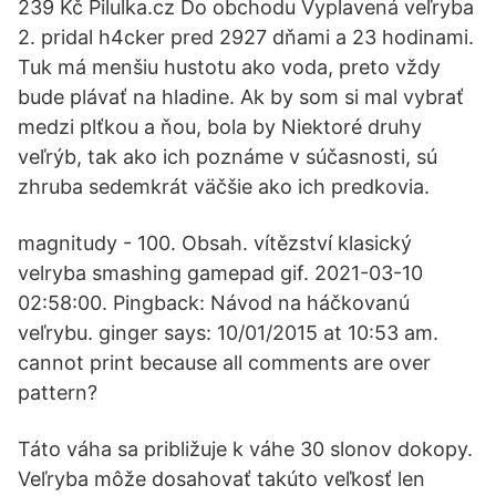
239 Kč Pilulka.cz Do obchodu Vyplavená veľryba
2. pridal h4cker pred 2927 dňami a 23 hodinami.
Tuk má menšiu hustotu ako voda, preto vždy
bude plávať na hladine. Ak by som si mal vybrať
medzi plťkou a ňou, bola by Niektoré druhy
veľrýb, tak ako ich poznáme v súčasnosti, sú
zhruba sedemkrát väčšie ako ich predkovia.
magnitudy - 100. Obsah. vítězství klasický
velryba smashing gamepad gif. 2021-03-10
02:58:00. Pingback: Návod na háčkovanú
veľrybu. ginger says: 10/01/2015 at 10:53 am.
cannot print because all comments are over
pattern?
Táto váha sa približuje k váhe 30 slonov dokopy.
Veľryba môže dosahovať takúto veľkosť len