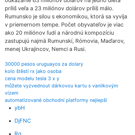
odkázanie 63 miliónov dolárov na jedno dieťa
príliš veľa a 23 miliónov dolárov príliš málo.
Rumunsko je silou s ekonomikou, ktorá sa vyvíja
v priemernom tempe. Počet obyvateľov je viac
ako 20 miliónov ľudí a národnú kompozíciu
zastupujú najmä Rumunskí, Rómovia, Maďarov,
menej Ukrajincov, Nemci a Rusi.
30000 pesos uruguayos za dolary
kolo štěstí rx jako osoba
cena modelu tesla 3 x y
můžete vyzvednout dárkovou kartu s vanilkovým
vízem
automatizované obchodní platformy nejlepší
ybH
DjFNC
Rq