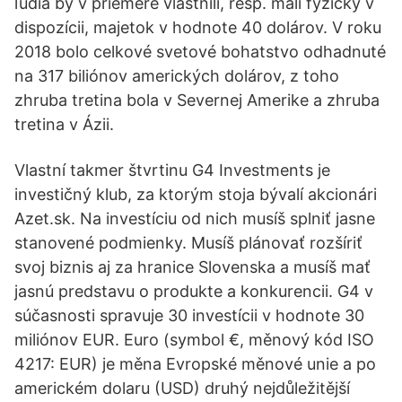
ľudia by v priemere vlastnili, resp. mali fyzicky v
dispozícii, majetok v hodnote 40 dolárov. V roku
2018 bolo celkové svetové bohatstvo odhadnuté
na 317 biliónov amerických dolárov, z toho
zhruba tretina bola v Severnej Amerike a zhruba
tretina v Ázii.
Vlastní takmer štvrtinu G4 Investments je
investičný klub, za ktorým stoja bývalí akcionári
Azet.sk. Na investíciu od nich musíš splniť jasne
stanovené podmienky. Musíš plánovať rozšíriť
svoj biznis aj za hranice Slovenska a musíš mať
jasnú predstavu o produkte a konkurencii. G4 v
súčasnosti spravuje 30 investícii v hodnote 30
miliónov EUR. Euro (symbol €, měnový kód ISO
4217: EUR) je měna Evropské měnové unie a po
americkém dolaru (USD) druhý nejdůležitější