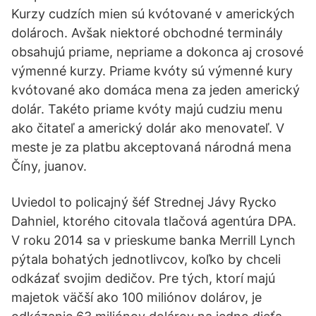
Kurzy cudzích mien sú kvótované v amerických
dolároch. Avšak niektoré obchodné terminály
obsahujú priame, nepriame a dokonca aj crosové
výmenné kurzy. Priame kvóty sú výmenné kury
kvótované ako domáca mena za jeden americký
dolár. Takéto priame kvóty majú cudziu menu
ako čitateľ a americký dolár ako menovateľ. V
meste je za platbu akceptovaná národná mena
Číny, juanov.
Uviedol to policajný šéf Strednej Jávy Rycko
Dahniel, ktorého citovala tlačová agentúra DPA.
V roku 2014 sa v prieskume banka Merrill Lynch
pýtala bohatých jednotlivcov, koľko by chceli
odkázať svojim dedičov. Pre tých, ktorí majú
majetok väčší ako 100 miliónov dolárov, je