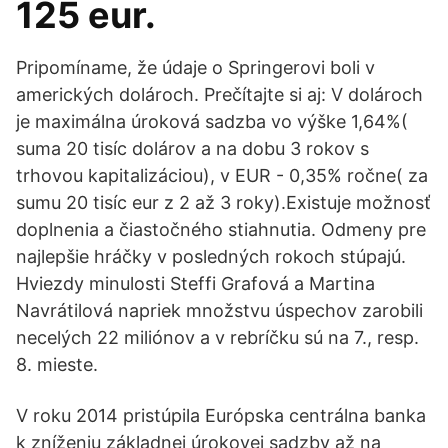
125 eur.
Pripomíname, že údaje o Springerovi boli v
amerických dolároch. Prečítajte si aj: V dolároch
je maximálna úroková sadzba vo výške 1,64%(
suma 20 tisíc dolárov a na dobu 3 rokov s
trhovou kapitalizáciou), v EUR - 0,35% ročne( za
sumu 20 tisíc eur z 2 až 3 roky).Existuje možnosť
doplnenia a čiastočného stiahnutia. Odmeny pre
najlepšie hráčky v posledných rokoch stúpajú.
Hviezdy minulosti Steffi Grafová a Martina
Navrátilová napriek množstvu úspechov zarobili
necelých 22 miliónov a v rebríčku sú na 7., resp.
8. mieste.
V roku 2014 pristúpila Európska centrálna banka
k zníženiu základnej úrokovej sadzby až na