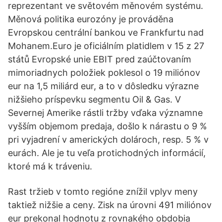
reprezentant ve světovém měnovém systému.
Měnová politika eurozóny je prováděna
Evropskou centrální bankou ve Frankfurtu nad
Mohanem.Euro je oficiálním platidlem v 15 z 27
států Evropské unie EBIT pred zaúčtovaním
mimoriadnych položiek poklesol o 19 miliónov
eur na 1,5 miliárd eur, a to v dôsledku výrazne
nižšieho príspevku segmentu Oil & Gas. V
Severnej Amerike rástli tržby vďaka významne
vyšším objemom predaja, došlo k nárastu o 9 %
pri vyjadrení v amerických dolároch, resp. 5 % v
eurách. Ale je tu veľa protichodných informácií,
ktoré má k tráveniu.
Rast tržieb v tomto regióne znížil vplyv meny
taktiež nižšie a ceny. Zisk na úrovni 491 miliónov
eur prekonal hodnotu z rovnakého obdobia