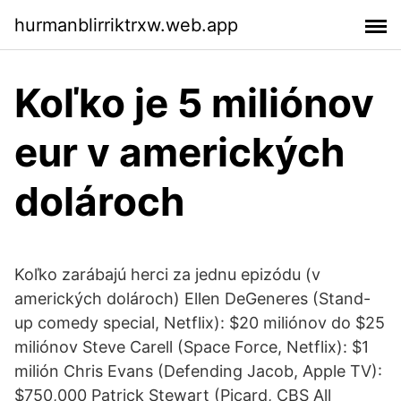
hurmanblirriktrxw.web.app
Koľko je 5 miliónov
eur v amerických
dolároch
Koľko zarábajú herci za jednu epizódu (v
amerických dolároch) Ellen DeGeneres (Stand-
up comedy special, Netflix): $20 miliónov do $25
miliónov Steve Carell (Space Force, Netflix): $1
milión Chris Evans (Defending Jacob, Apple TV):
$750,000 Patrick Stewart (Picard, CBS All