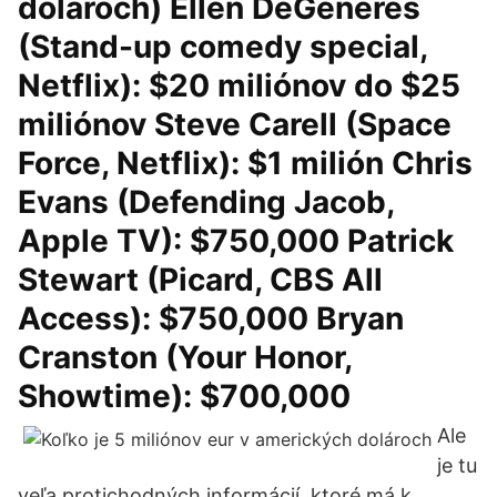
dolároch) Ellen DeGeneres
(Stand-up comedy special,
Netflix): $20 miliónov do $25
miliónov Steve Carell (Space
Force, Netflix): $1 milión Chris
Evans (Defending Jacob,
Apple TV): $750,000 Patrick
Stewart (Picard, CBS All
Access): $750,000 Bryan
Cranston (Your Honor,
Showtime): $700,000
Ale
je tu
veľa protichodných informácií, ktoré má k