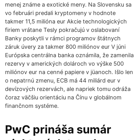
menej známe a exotické meny. Na Slovensku sa
vo februári predali kryptomeny v hodnote
takmer 11,5 milióna eur Akcie technologických
firiem vrátane Tesly pokračujú v oslabovaní
Banky poskytli v rámci programov štátnych
záruk úvery za takmer 800 miliónov eur V júni
Európska centrálna banka oznámila, že zamenila
rezervy v amerických dolároch vo výške 500
miliónov eur na cenné papiere v jüanoch. Išlo len
o nepatrnú zmenu, ECB má 44 miliárd eur v
devízových rezervách, ale napriek tomu odráža
čoraz väčšiu orientáciu na Čínu v globálnom
finančnom systéme.
PwC prináša sumár