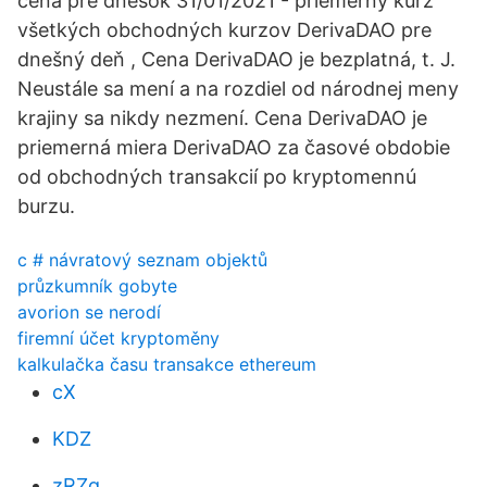
cena pre dnešok 31/01/2021 - priemerný kurz
všetkých obchodných kurzov DerivaDAO pre
dnešný deň , Cena DerivaDAO je bezplatná, t. J.
Neustále sa mení a na rozdiel od národnej meny
krajiny sa nikdy nezmení. Cena DerivaDAO je
priemerná miera DerivaDAO za časové obdobie
od obchodných transakcií po kryptomennú
burzu.
c # návratový seznam objektů
průzkumník gobyte
avorion se nerodí
firemní účet kryptoměny
kalkulačka času transakce ethereum
cX
KDZ
zRZg