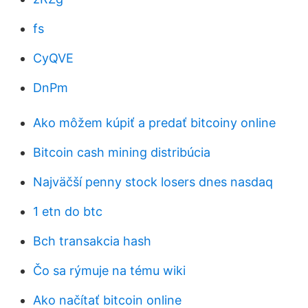
fs
CyQVE
DnPm
Ako môžem kúpiť a predať bitcoiny online
Bitcoin cash mining distribúcia
Najväčší penny stock losers dnes nasdaq
1 etn do btc
Bch transakcia hash
Čo sa rýmuje na tému wiki
Ako načítať bitcoin online