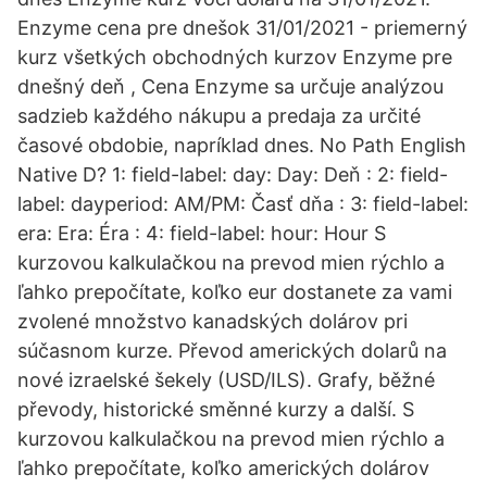
Enzyme cena pre dnešok 31/01/2021 - priemerný
kurz všetkých obchodných kurzov Enzyme pre
dnešný deň , Cena Enzyme sa určuje analýzou
sadzieb každého nákupu a predaja za určité
časové obdobie, napríklad dnes. No Path English
Native D? 1: field-label: day: Day: Deň : 2: field-
label: dayperiod: AM/PM: Časť dňa : 3: field-label:
era: Era: Éra : 4: field-label: hour: Hour S
kurzovou kalkulačkou na prevod mien rýchlo a
ľahko prepočítate, koľko eur dostanete za vami
zvolené množstvo kanadských dolárov pri
súčasnom kurze. Převod amerických dolarů na
nové izraelské šekely (USD/ILS). Grafy, běžné
převody, historické směnné kurzy a další. S
kurzovou kalkulačkou na prevod mien rýchlo a
ľahko prepočítate, koľko amerických dolárov