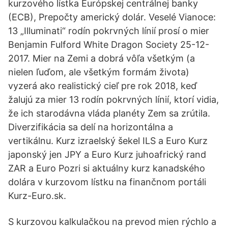
kurzového lístka Európskej centrálnej banky
(ECB), Prepočty americký dolár. Veselé Vianoce:
13 „Illuminati“ rodín pokrvných línií prosí o mier
Benjamin Fulford White Dragon Society 25-12-
2017. Mier na Zemi a dobrá vôľa všetkým (a
nielen ľuďom, ale všetkým formám života)
vyzerá ako realistický cieľ pre rok 2018, keď
žalujú za mier 13 rodín pokrvných línií, ktorí vidia,
že ich starodávna vláda planéty Zem sa zrútila.
Diverzifikácia sa delí na horizontálna a
vertikálnu. Kurz izraelský šekel ILS a Euro Kurz
japonský jen JPY a Euro Kurz juhoafrický rand
ZAR a Euro Pozri si aktuálny kurz kanadského
dolára v kurzovom lístku na finančnom portáli
Kurz-Euro.sk.
S kurzovou kalkulačkou na prevod mien rýchlo a