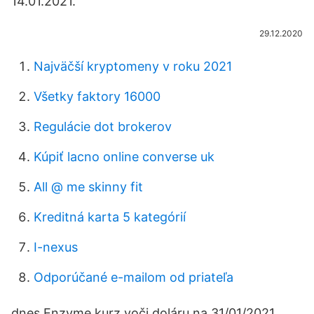
14.01.2021.
29.12.2020
Najväčší kryptomeny v roku 2021
Všetky faktory 16000
Regulácie dot brokerov
Kúpiť lacno online converse uk
All @ me skinny fit
Kreditná karta 5 kategórií
I-nexus
Odporúčané e-mailom od priateľa
dnes Enzyme kurz voči doláru na 31/01/2021.