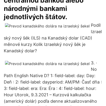
centrálnou bankou alebo
národnými bankami
jednotlivých štátov.
Podíl
Izrael
ský nový šék (ILS) na Kanadský dolar (CAD)
měnové kurzy Kolik Izraelský nový šék je
Kanadský dolar?
3. ·
No
Path English Native D? 1: field-label: day: Day:
Deň : 2: field-label: dayperiod: AM/PM: Časť dňa :
3: field-label: era: Era: Éra : 4: field-label: hour:
Hour Utorok, 9.3.2021 – Kurzová kalkulačka
(americký dolár) podľa denne aktualizovaného