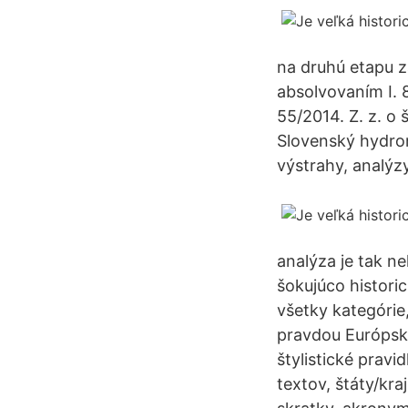
na druhú etapu z
absolvovaním I. 8
55/2014. Z. z. o
Slovenský hydro
výstrahy, analýzy
analýza je tak 
šokujúco historic
všetky kategórie,
pravdou Európska
štylistické pravi
textov, štáty/kra