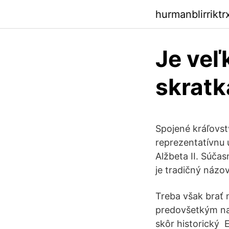
hurmanblirrikt
Je veľ
skratk
Spojené kráľovst
reprezentatívnu ú
Alžbeta II. Súčas
je tradičný názov
Treba však brať 
predovšetkým na
skôr historický E