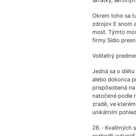
skratky, akronym
Okrem toho sa tu 
zdrojov E snom a
most. Týmto most
firmy Sídlo presn
Voliteľný predmet
Jedná sa o diétu
alebo dokonca pre
prispôsobená na 
natočené podle r
zradě, ve kterém
unikátním pohle
28. · Kvalitných
rozhodli vytvoriť