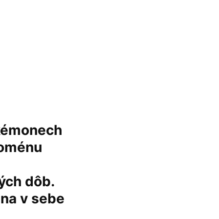
Pokémonech
noménu
ých dôb.
ena v sebe