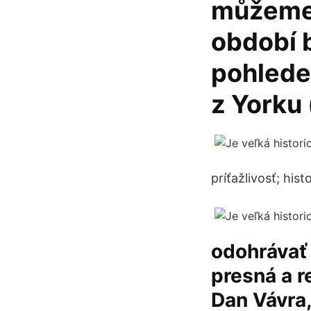
můžeme 
období b
pohlede
z Yorku 
príťažlivosť; hist
odohrávať
presná a re
Dan Vávra,