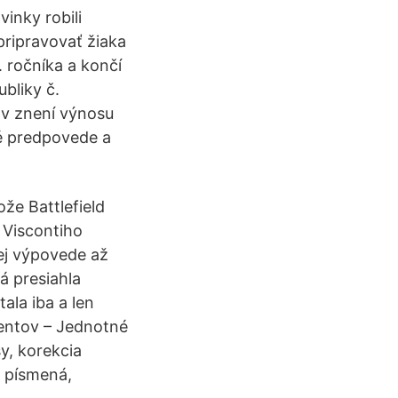
vinky robili
ipravovať žiaka
 ročníka a končí
ubliky č.
y v znení výnosu
é predpovede a
že Battlefield
 Viscontiho
ej výpovede až
á presiahla
tala iba a len
mentov – Jednotné
sy, korekcia
é písmená,