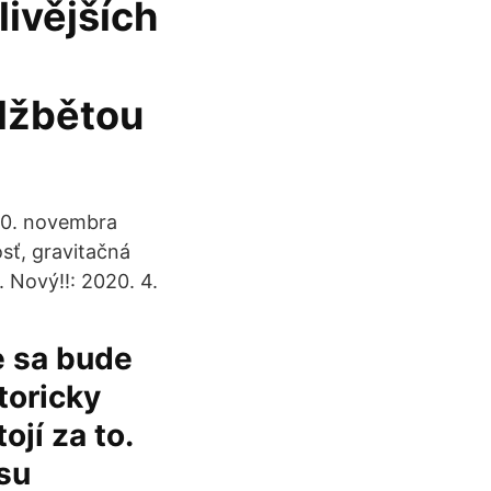
ivějších
lžbětou
10. novembra
osť, gravitačná
1. Nový!!: 2020. 4.
e sa bude
toricky
ojí za to.
su