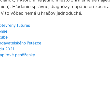
nich). Hľadanie správnej diagnózy, napätie pri záchra
eld V to vôbec nemá u hráčov jednoduché.
otevřeny futures
rémie
tube
dodavatelského řetězce
adu 2021
papírové peněženky