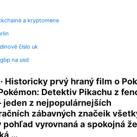
ckchaine a kryptomene
rlin
dinové číslo uk
 gbp na usd
. · Historicky prvý hraný film o 
Pokémon: Detektiv Pikachu z fe
 jeden z nejpopulárnejších
račních zábavných značeik všetk
ý pohľad vyrovnaná a spokojná ž
ľká …