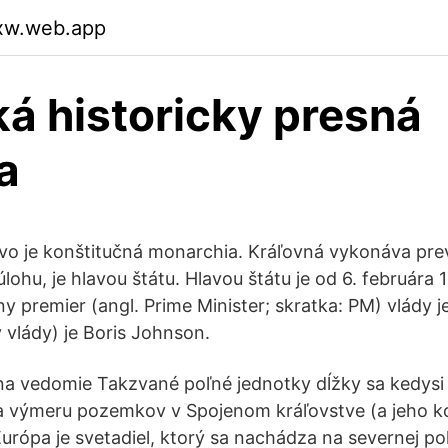
rxw.web.app
ká historicky presná
a
vo je konštitučná monarchia. Kráľovná vykonáva pr
lohu, je hlavou štátu. Hlavou štátu je od 6. februára
ny premier (angl. Prime Minister; skratka: PM) vlády j
 vlády) je Boris Johnson.
na vedomie Takzvané poľné jednotky dĺžky sa kedysi 
 výmeru pozemkov v Spojenom kráľovstve (a jeho ko
urópa je svetadiel, ktorý sa nachádza na severnej pol