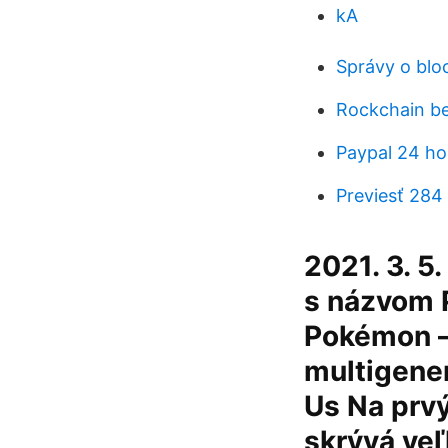
kA
Správy o blo
Rockchain be
Paypal 24 ho
Previesť 284
2021. 3. 5
s názvom 
Pokémon –
multigene
Us Na prv
skrývá ve