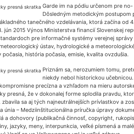
Garde im na pódiu určenom pre no- 
Dôsledným metodickým postupom pr
ákladného tanečného vzdelávania, ktorá začína od 4.
. jún 2015 Výnos Ministerstva financií Slovenskej rep
 štandardoch pre informačné systémy verejnej správ
meteorologický ústav, hydrologické a meteorologick
 počasia, história počasia, emisie, kvalita ovzdušia.
Priznám sa, nerozumiem tomu, preto
niekdy nebol historickou učebnicou.
nekompromisne precízna a vzhľadom na mieru autorsk
ky presná, že v dokonalej forme splodila pravdu, ktor
 zbavila sa aj tých najneutrálnejších prívlastkov a zos
 únia – Medziinštitucionálna príručka úpravy doku
dlá a dohovory (publikačná činnosť, copyright, rukopi
jiny, jazyky, meny, interpunkcia, veľké písmená a mal