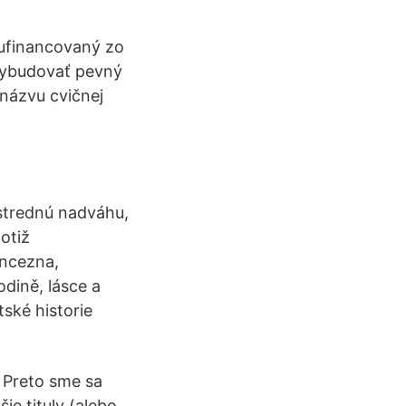
olufinancovaný zo
 vybudovať pevný
názvu cvičnej
strednú nadváhu,
otiž
incezna,
dině, lásce a
ské historie
 Preto sme sa
ie tituly (alebo