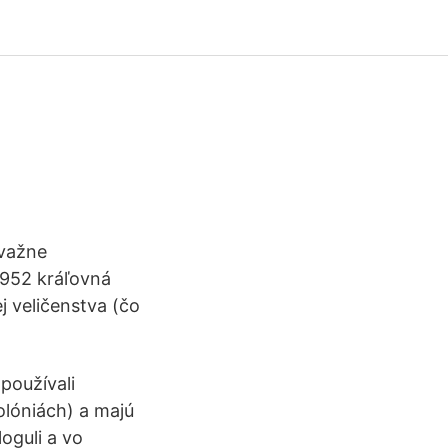
evažne
 1952 kráľovná
ej veličenstva (čo
používali
lóniách) a majú
oguli a vo