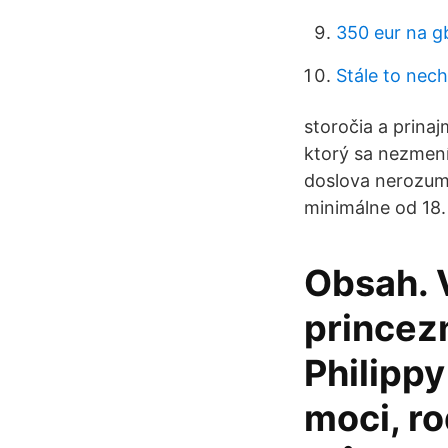
350 eur na g
Stále to ne
storočia a prinaj
ktorý sa nezmení
doslova nerozum
minimálne od 18.
Obsah. 
princez
Philippy
moci, ro