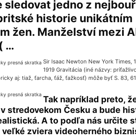
sledovat jedno z nejbouřl
ritské historie unikátním
m žen. Manželství mezi A
( …
Sir Isaac Newton New York Times, 
1919 Gravitácia (iné názvy: príťažliv
oricky aj: tiaž, ťarcha, ťáž, ťažkosť) môže byť S. 83, 6
Tak napríklad preto, ž
 v stredovekom Česku a bude his
alistická. A to podľa nás určite st
 veľké zviera videoherného bizni