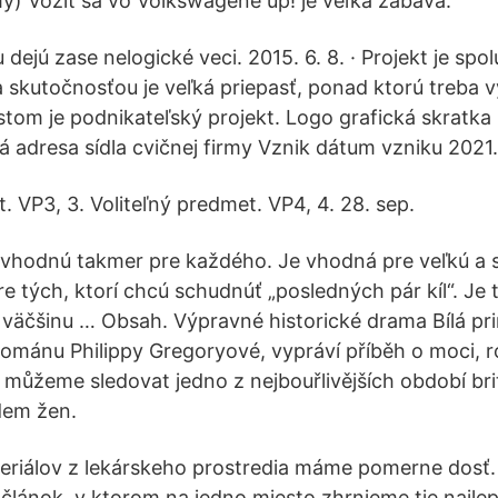
y) Voziť sa vo Volkswagene up! je veľká zábava.
dejú zase nelogické veci. 2015. 6. 8. · Projekt je sp
 skutočnosťou je veľká priepasť, ponad ktorú treba
om je podnikateľský projekt. Logo grafická skratka 
á adresa sídla cvičnej firmy Vznik dátum vzniku 2021.
. VP3, 3. Voliteľný predmet. VP4, 4. 28. sep.
 vhodnú takmer pre každého. Je vhodná pre veľkú a 
 tých, ktorí chcú schudnúť „posledných pár kíl“. Je t
väčšinu … Obsah. Výpravné historické drama Bílá pr
ománu Philippy Gregoryové, vypráví příběh o moci, ro
 můžeme sledovat jedno z nejbouřlivějších období brit
dem žen.
 seriálov z lekárskeho prostredia máme pomerne dosť.
 článok, v ktorom na jedno miesto zhrnieme tie najlepš