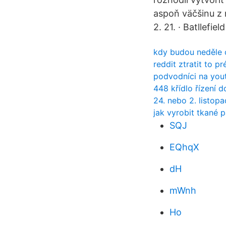
aspoň väčšinu z 
2. 21. · Batllefi
kdy budou neděle 
reddit ztratit to p
podvodníci na you
448 křídlo řízení 
24. nebo 2. listop
jak vyrobit tkané 
SQJ
EQhqX
dH
mWnh
Ho