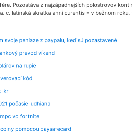
ére. Pozostáva z najzápadnejších polostrovov konti
. c. latinská skratka anni curentis = v bežnom roku, 
 svoje peniaze z paypalu, keď sú pozastavené
bankový prevod víkend
olárov na rupie
verovací kód
 lkr
021 počasie ludhiana
mpc vo fortnite
tcoiny pomocou paysafecard