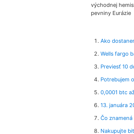
východnej hemisf
pevniny Eurázie a
Ako dostanem
Wells fargo 
Previesť 10 d
Potrebujem o
0,0001 btc až
13. januára 2
Čo znamená 
Nakupujte bi