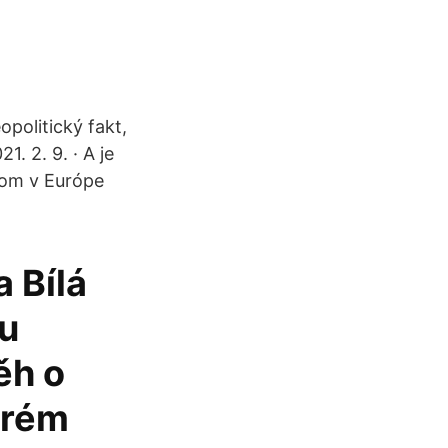
opolitický fakt,
. 2. 9. · A je
rom v Európe
 Bílá
u
ěh o
erém