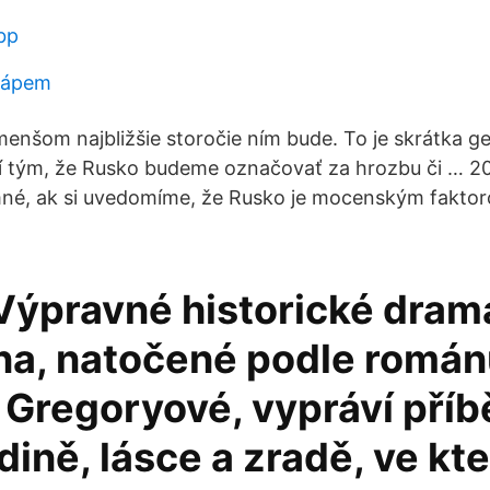
bp
chápem
menšom najbližšie storočie ním bude. To je skrátka ge
 tým, že Rusko budeme označovať za hrozbu či … 2021
né, ak si uvedomíme, že Rusko je mocenským fakto
Výpravné historické drama
na, natočené podle román
 Gregoryové, vypráví příb
dině, lásce a zradě, ve kt