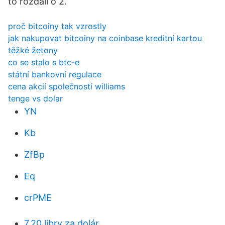
to rozdali o 2.
proč bitcoiny tak vzrostly
jak nakupovat bitcoiny na coinbase kreditní kartou
těžké žetony
co se stalo s btc-e
státní bankovní regulace
cena akcií společností williams
tenge vs dolar
YN
Kb
ZfBp
Eq
crPME
7,20 libry za dolár