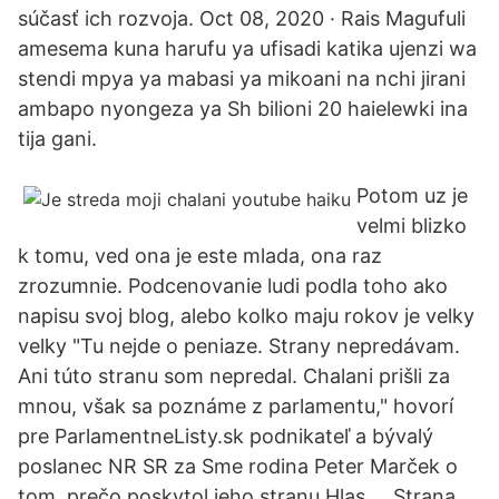
súčasť ich rozvoja. Oct 08, 2020 · Rais Magufuli
amesema kuna harufu ya ufisadi katika ujenzi wa
stendi mpya ya mabasi ya mikoani na nchi jirani
ambapo nyongeza ya Sh bilioni 20 haielewki ina
tija gani.
Potom uz je
velmi blizko
k tomu, ved ona je este mlada, ona raz
zrozumnie. Podcenovanie ludi podla toho ako
napisu svoj blog, alebo kolko maju rokov je velky
velky "Tu nejde o peniaze. Strany nepredávam.
Ani túto stranu som nepredal. Chalani prišli za
mnou, však sa poznáme z parlamentu," hovorí
pre ParlamentneListy.sk podnikateľ a bývalý
poslanec NR SR za Sme rodina Peter Marček o
tom, prečo poskytol jeho stranu Hlas … Strana