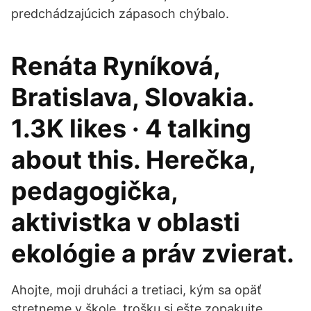
predchádzajúcich zápasoch chýbalo.
Renáta Ryníková,
Bratislava, Slovakia.
1.3K likes · 4 talking
about this. Herečka,
pedagogička,
aktivistka v oblasti
ekológie a práv zvierat.
Ahojte, moji druháci a tretiaci, kým sa opäť
stretneme v škole, trošku si ešte zopakujte