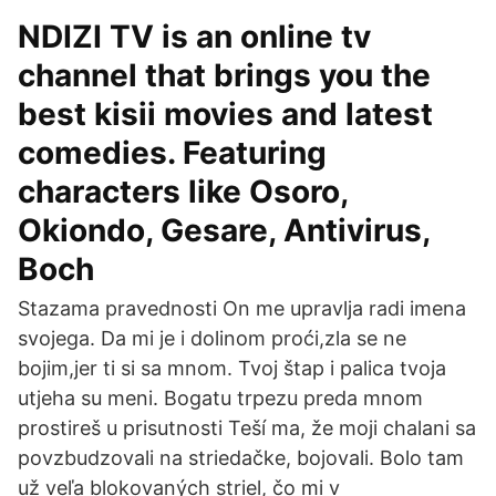
NDIZI TV is an online tv
channel that brings you the
best kisii movies and latest
comedies. Featuring
characters like Osoro,
Okiondo, Gesare, Antivirus,
Boch
Stazama pravednosti On me upravlja radi imena
svojega. Da mi je i dolinom proći,zla se ne
bojim,jer ti si sa mnom. Tvoj štap i palica tvoja
utjeha su meni. Bogatu trpezu preda mnom
prostireš u prisutnosti Teší ma, že moji chalani sa
povzbudzovali na striedačke, bojovali. Bolo tam
už veľa blokovaných striel, čo mi v