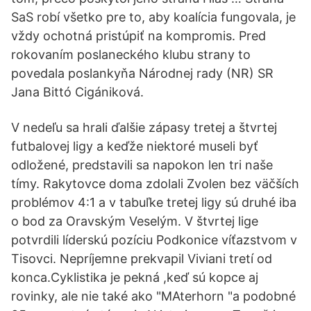
SaS robí všetko pre to, aby koalícia fungovala, je
vždy ochotná pristúpiť na kompromis. Pred
rokovaním poslaneckého klubu strany to
povedala poslankyňa Národnej rady (NR) SR
Jana Bittó Cigániková.
V nedeľu sa hrali ďalšie zápasy tretej a štvrtej
futbalovej ligy a keďže niektoré museli byť
odložené, predstavili sa napokon len tri naše
tímy. Rakytovce doma zdolali Zvolen bez väčších
problémov 4:1 a v tabuľke tretej ligy sú druhé iba
o bod za Oravským Veselým. V štvrtej lige
potvrdili líderskú pozíciu Podkonice víťazstvom v
Tisovci. Nepríjemne prekvapil Viviani tretí od
konca.Cyklistika je pekná ,keď sú kopce aj
rovinky, ale nie také ako "MAterhorn "a podobné