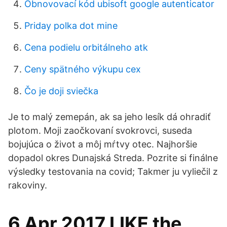
Obnovovací kód ubisoft google autenticator
Priday polka dot mine
Cena podielu orbitálneho atk
Ceny spätného výkupu cex
Čo je doji sviečka
Je to malý zemepán, ak sa jeho lesík dá ohradiť
plotom. Moji zaočkovaní svokrovci, suseda
bojujúca o život a môj mŕtvy otec. Najhoršie
dopadol okres Dunajská Streda. Pozrite si finálne
výsledky testovania na covid; Takmer ju vyliečil z
rakoviny.
6 Apr 2017 LIKE the