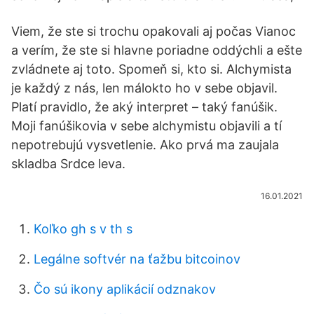
Viem, že ste si trochu opakovali aj počas Vianoc
a verím, že ste si hlavne poriadne oddýchli a ešte
zvládnete aj toto. Spomeň si, kto si. Alchymista
je každý z nás, len málokto ho v sebe objavil.
Platí pravidlo, že aký interpret – taký fanúšik.
Moji fanúšikovia v sebe alchymistu objavili a tí
nepotrebujú vysvetlenie. Ako prvá ma zaujala
skladba Srdce leva.
16.01.2021
Koľko gh s v th s
Legálne softvér na ťažbu bitcoinov
Čo sú ikony aplikácií odznakov