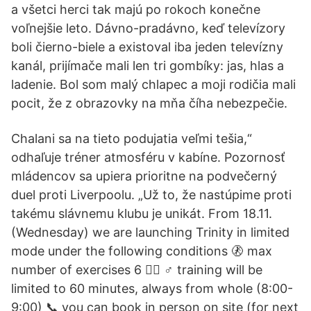
a všetci herci tak majú po rokoch konečne
voľnejšie leto. Dávno-pradávno, keď televízory
boli čierno-biele a existoval iba jeden televízny
kanál, prijímače mali len tri gombíky: jas, hlas a
ladenie. Bol som malý chlapec a moji rodičia mali
pocit, že z obrazovky na mňa číha nebezpečie.
Chalani sa na tieto podujatia veľmi tešia,“
odhaľuje tréner atmosféru v kabíne. Pozornosť
mládencov sa upiera prioritne na podvečerný
duel proti Liverpoolu. „Už to, že nastúpime proti
takému slávnemu klubu je unikát. From 18.11.
(Wednesday) we are launching Trinity in limited
mode under the following conditions 🚷 max
number of exercises 6 🏋🏻 ♂️ training will be
limited to 60 minutes, always from whole (8:00-
9:00) 📞 you can book in person on site (for next