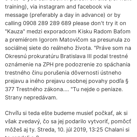
training), via instagram and facebook via
message (preferably a day in advance) or by
calling 0908 289 289 689 please don't try it on
"Kauza" medzi exporadcom Kisku Radom Baťom
a premiérom Igorom Matovičom sa presunula zo
sociálnej siete do reálneho života. "Práve som na
Okresnú prokuratúru Bratislava III podal trestné
oznámenie na ZPH pre podozrenie zo spáchania
trestného činu porušenia dôvernosti ústneho
prejavu a iného prejavu osobnej povahy podľa §
377 Trestného zákona.… "Tu nejde o peniaze.
Strany nepredávam.
Chvíľu si teda ešte budeme musieť počkať, ak si
však zvedavý, čo sa jej podarilo vytvoriť, pomôcť
môžeš aj ty. Streda, 10. júl 2019, 13:25 Chalani si