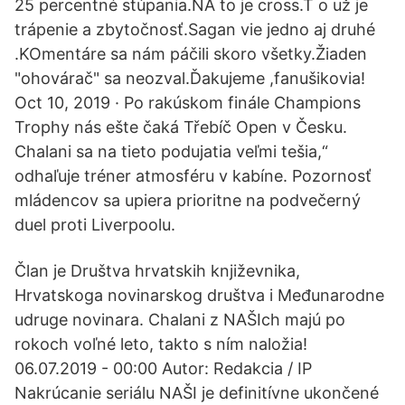
25 percentné stúpania.NA to je cross.T o už je
trápenie a zbytočnosť.Sagan vie jedno aj druhé
.KOmentáre sa nám páčili skoro všetky.Žiaden
"ohovárač" sa neozval.Ďakujeme ,fanušikovia!
Oct 10, 2019 · Po rakúskom finále Champions
Trophy nás ešte čaká Třebíč Open v Česku.
Chalani sa na tieto podujatia veľmi tešia,“
odhaľuje tréner atmosféru v kabíne. Pozornosť
mládencov sa upiera prioritne na podvečerný
duel proti Liverpoolu.
Član je Društva hrvatskih književnika,
Hrvatskoga novinarskog društva i Međunarodne
udruge novinara. Chalani z NAŠIch majú po
rokoch voľné leto, takto s ním naložia!
06.07.2019 - 00:00 Autor: Redakcia / IP
Nakrúcanie seriálu NAŠI je definitívne ukončené