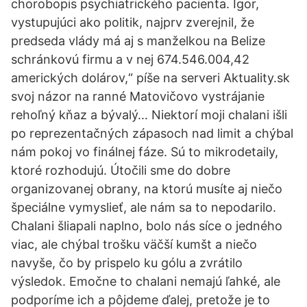
chorobopis psychiatrického pacienta. Igor,
vystupujúci ako politik, najprv zverejnil, že
predseda vlády má aj s manželkou na Belize
schránkovú firmu a v nej 674.546.004,42
amerických dolárov,“ píše na serveri Aktuality.sk
svoj názor na ranné Matovičovo vystrájanie
rehoľný kňaz a bývalý… Niektorí moji chalani išli
po reprezentačných zápasoch nad limit a chýbal
nám pokoj vo finálnej fáze. Sú to mikrodetaily,
ktoré rozhodujú. Útočili sme do dobre
organizovanej obrany, na ktorú musíte aj niečo
špeciálne vymyslieť, ale nám sa to nepodarilo.
Chalani šliapali naplno, bolo nás síce o jedného
viac, ale chýbal trošku väčší kumšt a niečo
navyše, čo by prispelo ku gólu a zvrátilo
výsledok. Emočne to chalani nemajú ľahké, ale
podporíme ich a pôjdeme ďalej, pretože je to