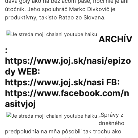
dáva góly ako na bežiacom páse, hoci nie je ani
útočník. Jeho spoluhráč Marko Divkovič je
produktívny, takisto Ratao zo Slovana.
ARCHÍV
:
https://www.joj.sk/nasi/epizo
dy WEB:
https://www.joj.sk/nasi FB:
https://www.facebook.com/n
asitvjoj
„Správy z
dnešného
predpoludnia na mňa pôsobili tak trochu ako